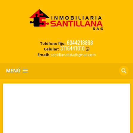
6044218888
Teléfono fijo:
3116441010
Celular:
Email:
santillanaltda@gmail.com
MENÚ