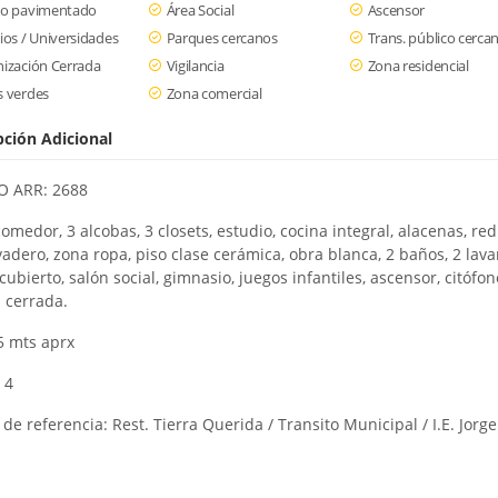
so pavimentado
Área Social
Ascensor
ios / Universidades
Parques cercanos
Trans. público cerca
ización Cerrada
Vigilancia
Zona residencial
 verdes
Zona comercial
pción Adicional
 ARR: 2688
omedor, 3 alcobas, 3 closets, estudio, cocina integral, alacenas, red
vadero, zona ropa, piso clase cerámica, obra blanca, 2 baños, 2 lav
cubierto, salón social, gimnasio, juegos infantiles, ascensor, citófon
 cerrada.
5 mts aprx
 4
de referencia: Rest. Tierra Querida / Transito Municipal / I.E. Jorge
n