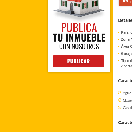
i
Detall
País:
C
Zona /
Área C
Garaje
Tipo 
Apart
Caracte
Agua
Clóse
Gas d
Caract