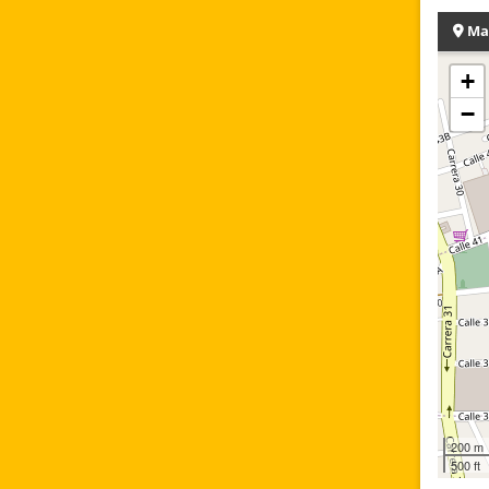
Ma
+
−
200 m
500 ft