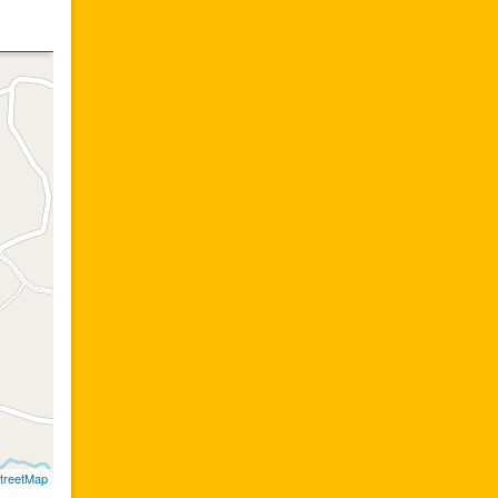
treetMap