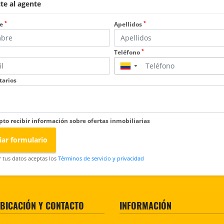
te al agente
*
*
e
Apellidos
*
Teléfono
▼
arios
pto recibir información sobre ofertas inmobiliarias
iar formulario
r tus datos aceptas los
Términos de servicio y privacidad
BICACIÓN Y CONTACTO
INFORMACIÓN