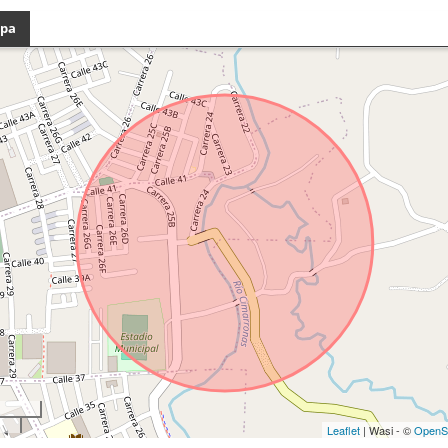
pa
Leaflet
| Wasi - ©
OpenS