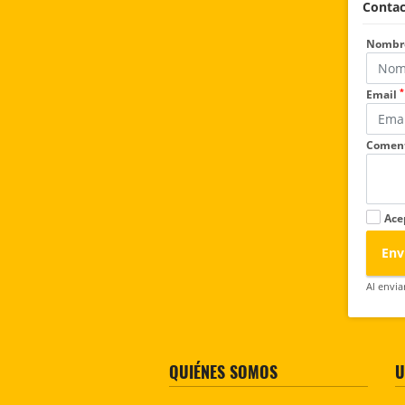
Contac
Nombr
*
Email
Coment
Ace
Env
Al envia
QUIÉNES SOMOS
U