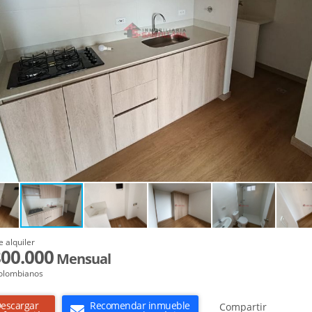
e alquiler
800.000
Mensual
olombianos
escargar
Recomendar inmueble
Compartir