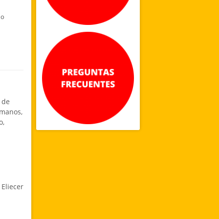
no
 de
amanos,
o,
 Eliecer