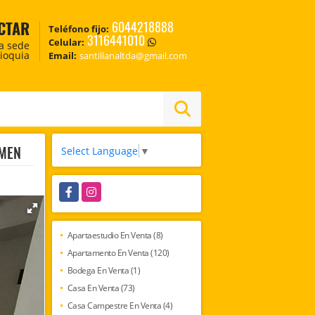
CTAR
6044218888
Teléfono fijo:
3116441010
Celular:
ca sede
tioquia
Email:
santillanaltda@gmail.com
RMEN
Select Language
▼
Facebook
Instagram
Apartaestudio En Venta (8)
Apartamento En Venta (120)
Bodega En Venta (1)
Casa En Venta (73)
Casa Campestre En Venta (4)