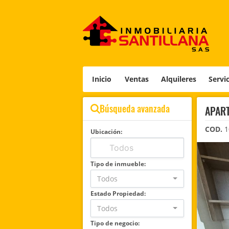
Inicio
Ventas
Alquileres
Servi
Búsqueda avanzada
APART
COD.
1
Ubicación:
Tipo de inmueble:
Todos
Estado Propiedad:
Todos
Tipo de negocio: