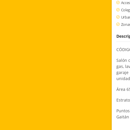
Acce
Coleg
Urban
Zonas
Descri
CÓDIGO
Salón c
gas, la
garaje 
unidad
Área 6
Estrato
Puntos 
Gaitá