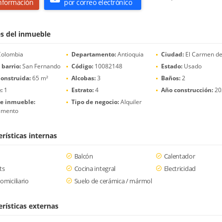
nformación
por correo electrónico
es del inmueble
olombia
Departamento:
Antioquia
Ciudad:
El Carmen de
 barrio:
San Fernando
Código:
10082148
Estado:
Usado
onstruida:
65 m²
Alcobas:
3
Baños:
2
:
1
Estrato:
4
Año construcción:
20
de inmueble:
Tipo de negocio:
Alquiler
amento
rísticas internas
Balcón
Calentador
ts
Cocina integral
Electricidad
omiciliario
Suelo de cerámica / mármol
erísticas externas