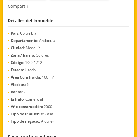
Compartir
Detalles del inmueble
País:
Colombia
Departamento:
Antioquia
Ciudad:
Medellín
Zona / barrio:
Colores
Código:
10021212
Estado:
Usado
Área Construida:
100 m²
Alcobas:
6
Baños:
2
Estrato:
Comercial
Año construcción:
2000
Tipo de inmueble:
Casa
Tipo de negocio:
Alquiler
Características internas