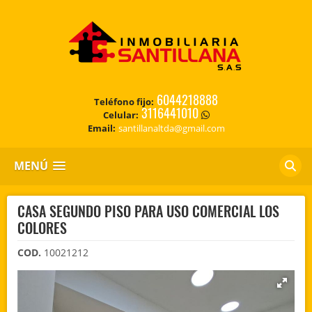
6044218888
Teléfono fijo:
3116441010
Celular:
Email:
santillanaltda@gmail.com
MENÚ
CASA SEGUNDO PISO PARA USO COMERCIAL LOS
COLORES
COD.
10021212