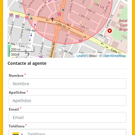
200 m
500 ft
Leaflet
| Wasi - ©
OpenStreetMap
Contacte al agente
*
Nombre
*
Apellidos
*
Email
*
Teléfono
▼