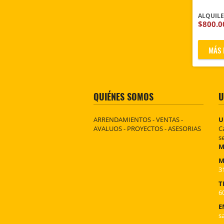
ALQUIL
$800.
MÁS 
QUIÉNES SOMOS
U
ARRENDAMIENTOS - VENTAS -
U
AVALUOS - PROYECTOS - ASESORIAS
C
s
M
M
3
T
6
E
s