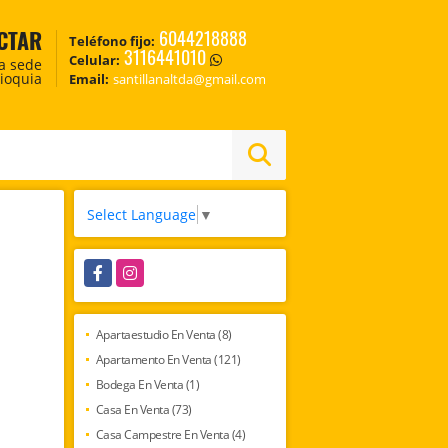
CTAR
6044218888
Teléfono fijo:
3116441010
Celular:
ca sede
tioquia
Email:
santillanaltda@gmail.com
Select Language
▼
Facebook
Instagram
Apartaestudio En Venta (8)
Apartamento En Venta (121)
Bodega En Venta (1)
Casa En Venta (73)
Casa Campestre En Venta (4)