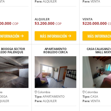
NTA
Para:
ALQUILER
Para:
VENTA
ALQUILER
VENTA
00.000
$3.200.000
$220.000.000
COP
COP
C
INFORMACIÓN
MÁS INFORMACIÓN
MÁS INFORMACI
 BODEGA SECTOR
APARTAMENTO
CASA CALASANZ 
LEDO PALENQUE
ROBLEDO CERCA
MALL MIXY
CA SEMINARIO
FACULTAD DE MINAS
BÍBLICO
ia
Colombia
Colombia
DEGA
Tipo:
APARTAMENTO
Tipo:
CASA
UILER
Para:
ALQUILER
Para:
VENTA