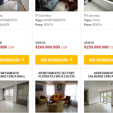
ia
Colombia
Colombia
ARTAMENTO
Tipo:
APARTAMENTO
Tipo:
CASA
UILER
Para:
VENTA
Para:
VENTA
ER
VENTA
VENTA
.000
$260.000.000
$250.000.000
COP
COP
C
INFORMACIÓN
MÁS INFORMACIÓN
MÁS INFORMACI
PARTAMENTO
APARTAMENTO SECTORT
APARTAMEN
ANZ CERCA MALL
FLORESTA CERCA CAI STA
CALASANZ CERC
SANTANA
LUCIA
SANTANA