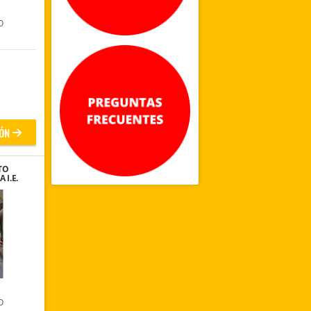
O
ÓN
TO
 I.E.
GUI
O