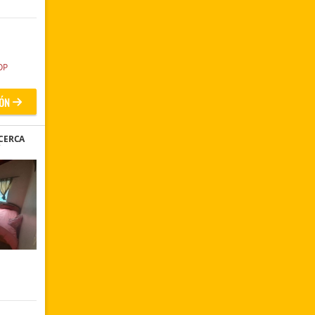
OP
ÓN
CERCA