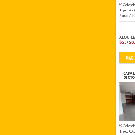
Colomb
Tipo:
AP
Para:
ALQ
ALQUIL
$2.750
MÁS 
CASA 
SECTO
ÉX
Colomb
Tipo:
CA