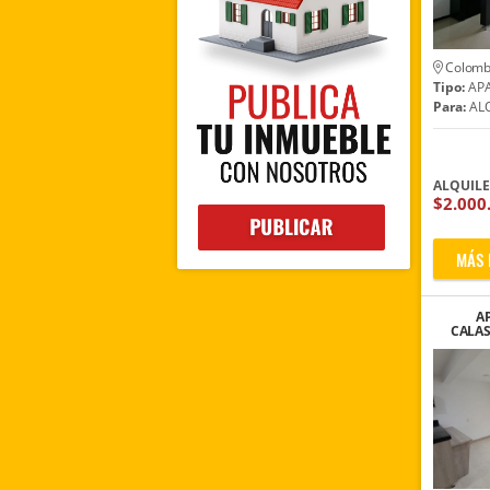
Colomb
Tipo:
AP
Para:
ALQ
ALQUIL
$2.000
MÁS 
A
CALAS