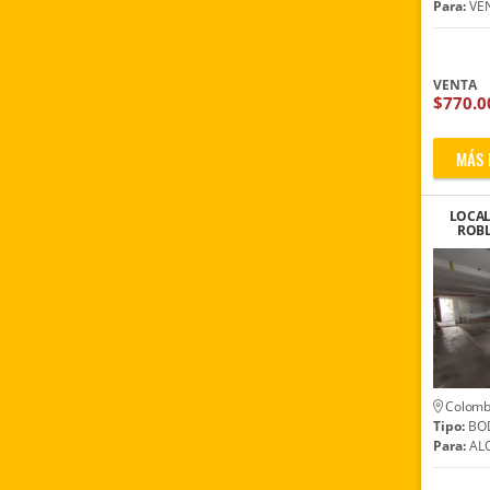
Para:
VE
VENTA
$770.0
MÁS 
LOCAL
ROB
CER
Colomb
Tipo:
BO
Para:
ALQ