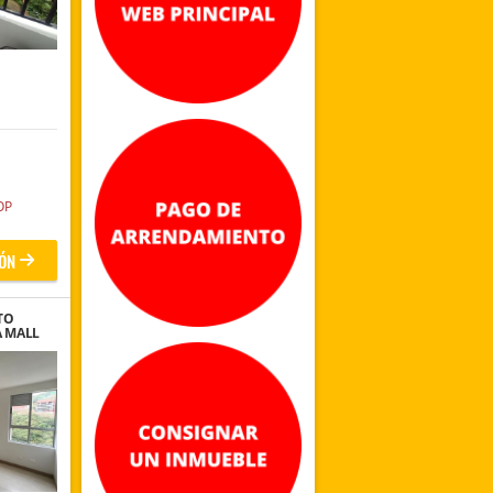
OP
ÓN
TO
A MALL