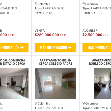
ia
Colombia
Colombia
ARTAMENTO
Tipo:
APARTAMENTO
Tipo:
APARTAMENT
UILER
Para:
VENTA
Para:
ALQUILER
ER
VENTA
ALQUILER
.000
$280.000.000
$2.500.000
COP
COP
COP
INFORMACIÓN
MÁS INFORMACIÓN
MÁS INFORMACI
LOCAL COMERCIAL
APARTAMENTO BELÉN
APARTAMEN
R ESTADIO CERCA
CERCA COLEGIO PADRE
ROBLEDO CERCA
ITO COLOMBIA
MANYANET
ALFONSO UPE
OROZCO
ia
Colombia
Colombia
SA
Tipo:
APARTAMENTO
Tipo:
APARTAMENT