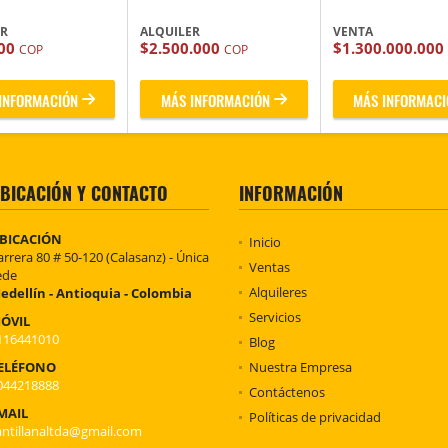
ER
ALQUILER
VENTA
000
$2.500.000
$1.300.000.000
COP
COP
INFORMACIÓN
MÁS INFORMACIÓN
MÁS INFORMACI
BICACIÓN Y CONTACTO
INFORMACIÓN
BICACIÓN
Inicio
arrera 80 # 50-120 (Calasanz) - Única
Ventas
ede
Alquileres
edellín - Antioquia - Colombia
Servicios
ÓVIL
116441010
Blog
ELÉFONO
Nuestra Empresa
044218888
Contáctenos
MAIL
Políticas de privacidad
antillanaltda@gmail.com