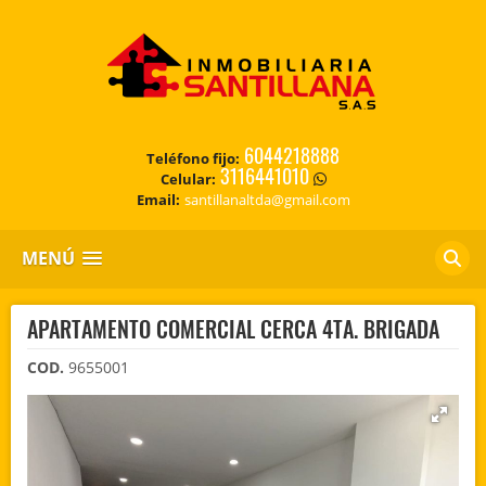
6044218888
Teléfono fijo:
3116441010
Celular:
Email:
santillanaltda@gmail.com
MENÚ
APARTAMENTO COMERCIAL CERCA 4TA. BRIGADA
COD.
9655001