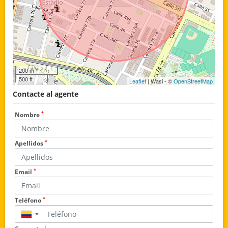
200 m
500 ft
Leaflet
| Wasi - ©
OpenStreetMap
Contacte al agente
*
Nombre
*
Apellidos
*
Email
*
Teléfono
▼