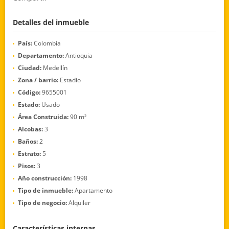
Detalles del inmueble
País:
Colombia
Departamento:
Antioquia
Ciudad:
Medellín
Zona / barrio:
Estadio
Código:
9655001
Estado:
Usado
Área Construida:
90 m²
Alcobas:
3
Baños:
2
Estrato:
5
Pisos:
3
Año construcción:
1998
Tipo de inmueble:
Apartamento
Tipo de negocio:
Alquiler
Características internas