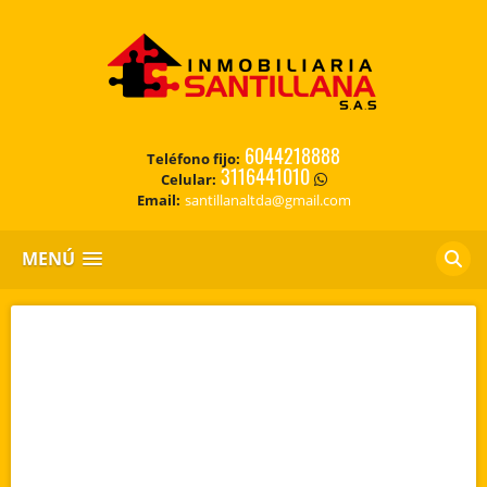
6044218888
Teléfono fijo:
3116441010
Celular:
Email:
santillanaltda@gmail.com
MENÚ