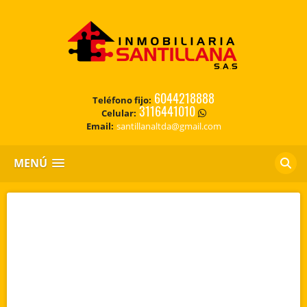
6044218888
Teléfono fijo:
3116441010
Celular:
Email:
santillanaltda@gmail.com
MENÚ