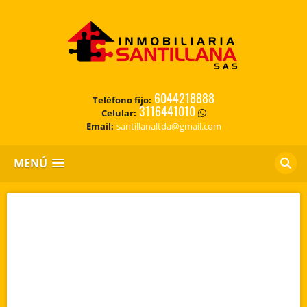
6044218888
Teléfono fijo:
3116441010
Celular:
Email:
santillanaltda@gmail.com
MENÚ