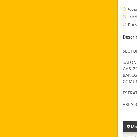
Acce
Canch
Trans
Descri
SECTO
SALON 
GAS, Z
BAÑOS
COMU
ESTRA
AREA 
Ma