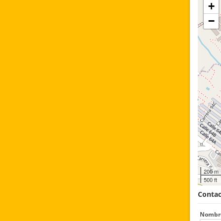
+
−
200 m
500 ft
Contac
Nombr