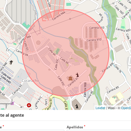
Leaflet
| Wasi - ©
OpenS
te al agente
*
*
e
Apellidos