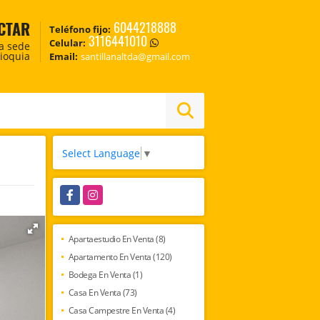
CTAR
6044218888
Teléfono fijo:
3116441010
Celular:
ca sede
tioquia
Email:
santillanaltda@gmail.com
Select Language
▼
Facebook
Instagram
Apartaestudio En Venta (8)
Apartamento En Venta (120)
Bodega En Venta (1)
Casa En Venta (73)
Casa Campestre En Venta (4)