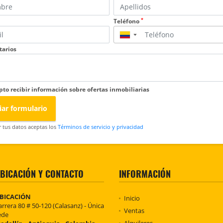
*
Teléfono
▼
arios
pto recibir información sobre ofertas inmobiliarias
iar formulario
r tus datos aceptas los
Términos de servicio y privacidad
BICACIÓN Y CONTACTO
INFORMACIÓN
BICACIÓN
Inicio
arrera 80 # 50-120 (Calasanz) - Única
Ventas
ede
Alquileres