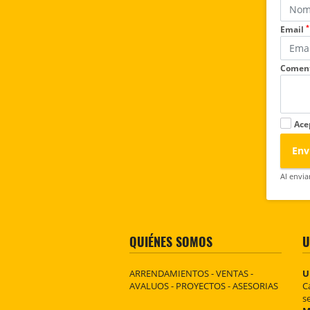
*
Email
Coment
Ace
Env
Al envia
QUIÉNES SOMOS
U
ARRENDAMIENTOS - VENTAS -
U
AVALUOS - PROYECTOS - ASESORIAS
C
s