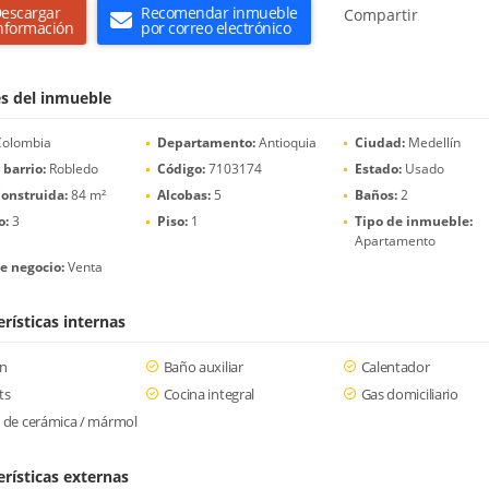
escargar
Recomendar inmueble
Compartir
nformación
por correo electrónico
es del inmueble
olombia
Departamento:
Antioquia
Ciudad:
Medellín
 barrio:
Robledo
Código:
7103174
Estado:
Usado
onstruida:
84 m²
Alcobas:
5
Baños:
2
o:
3
Piso:
1
Tipo de inmueble:
Apartamento
e negocio:
Venta
rísticas internas
ón
Baño auxiliar
Calentador
ts
Cocina integral
Gas domiciliario
 de cerámica / mármol
erísticas externas