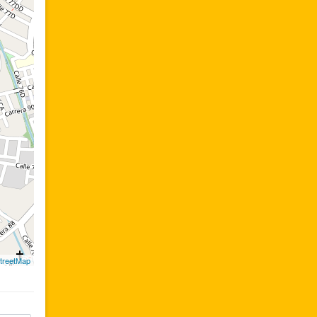
treetMap