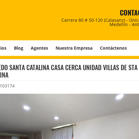
CONTA
Carrera 80 # 50-120 (Calasanz) - Úni
Medellín - An
cios
Blog
Agentes
Nuestra Empresa
Contáctenos
DO SANTA CATALINA CASA CERCA UNIDAD VILLAS DE STA
INA
103174