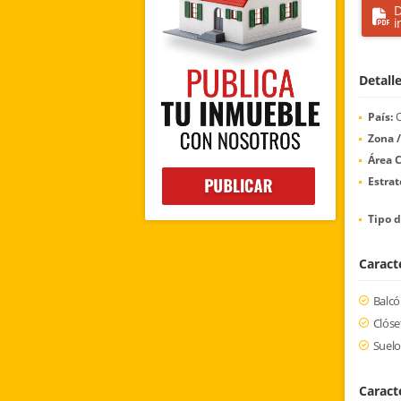
D
i
Detall
País:
C
Zona /
Área C
Estrat
Tipo d
Caracte
Balc
Clóse
Suelo
Caract