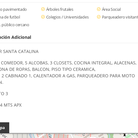
so pavimentado
Árboles frutales
Área Social
a de futbol
Colegios / Universidades
Parqueadero visitan
. público cercano
pción Adicional
R SANTA CATALINA
COMEDOR, 5 ALCOBAS, 3 CLOSETS, COCINA INTEGRAL, ALACENAS,
ONA DE ROPAS, BALCON, PISO TIPO CERAMICA,
 2 CABINADO 1, CALENTADOR A GAS, PARQUEADERO PARA MOTO
N.
TO 3
84 MTS APX
pa