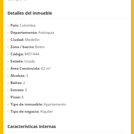
Detalles del inmueble
País:
Colombia
Departamento:
Antioquia
Ciudad:
Medellín
Zona / barrio:
Belen
Código:
8451444
Estado:
Usado
Área Construida:
62 m²
Alcobas:
3
Baños:
2
Estrato:
3
Pisos:
6
Tipo de inmueble:
Apartamento
Tipo de negocio:
Alquiler
Características internas