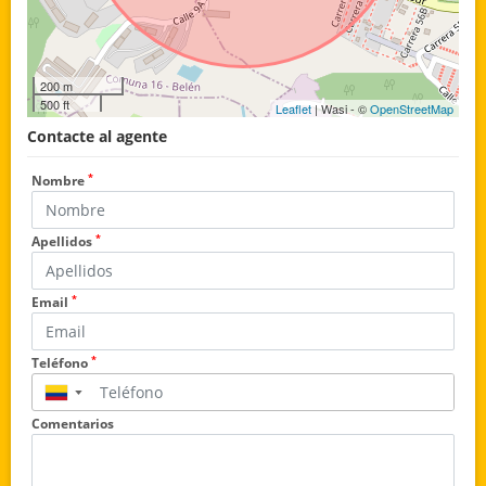
200 m
500 ft
Leaflet
| Wasi - ©
OpenStreetMap
Contacte al agente
*
Nombre
*
Apellidos
*
Email
*
Teléfono
▼
Comentarios