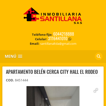
6044218888
Teléfono fijo:
3116441010
Celular:
Email:
santillanaltda@gmail.com
MENÚ
APARTAMENTO BELÉN CERCA CITY HALL EL RODEO
COD.
8451444