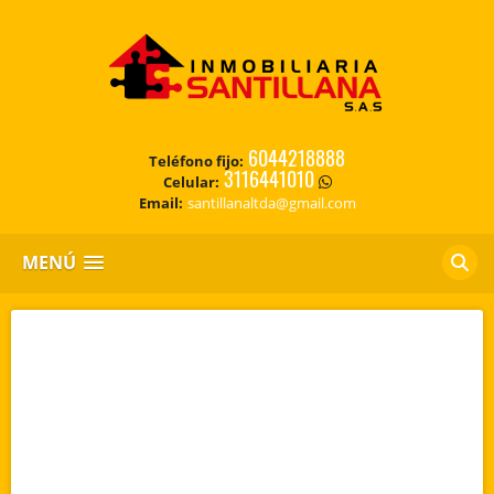
6044218888
Teléfono fijo:
3116441010
Celular:
Email:
santillanaltda@gmail.com
MENÚ