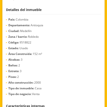
Detalles del inmueble
País:
Colombia
Departamento:
Antioquia
Ciudad:
Medellín
Zona / barrio:
Robledo
Código:
9518822
Estado:
Usado
Área Construida:
152 m²
Alcobas:
3
Baños:
2
Estrato:
3
Pisos:
2
Año construcción:
2000
Tipo de inmueble:
Casa
Tipo de negocio:
Venta
Características internas