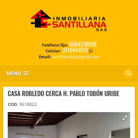
6044218888
Teléfono fijo:
3116441010
Celular:
Email:
santillanaltda@gmail.com
MENÚ
CASA ROBLEDO CERCA H. PABLO TOBÓN URIBE
COD.
9518822