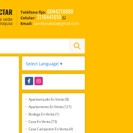
CTAR
6044218888
Teléfono fijo:
3116441010
Celular:
ca sede
tioquia
Email:
santillanaltda@gmail.com
Select Language
▼
Facebook
Instagram
Apartaestudio En Venta (8)
Apartamento En Venta (121)
Bodega En Venta (1)
Casa En Venta (73)
Casa Campestre En Venta (4)