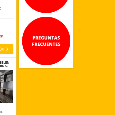
O
OP
ÓN
 BELÉN
ERNAL
IO