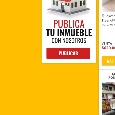
Colomb
Tipo:
AP
Para:
VE
VENTA
$620.0
MÁS 
A
ROBL
TOMÁ