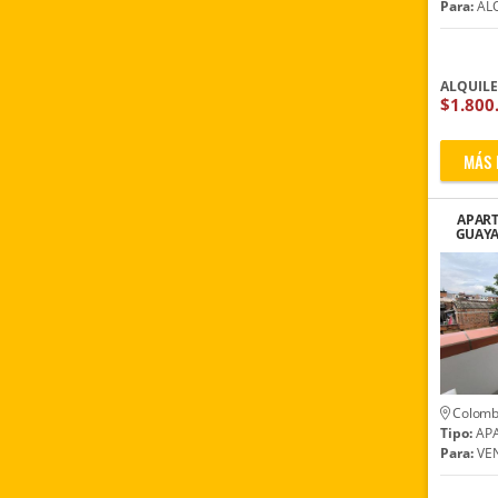
Para:
ALQ
ALQUIL
$1.800
MÁS 
APAR
GUAYA
DE L
Colomb
Tipo:
AP
Para:
VE