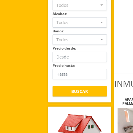
Todos
Alcobas:
Todos
Baños:
Todos
Precio desde:
Precio hasta:
INM
BUSCAR
APA
PALMA
D