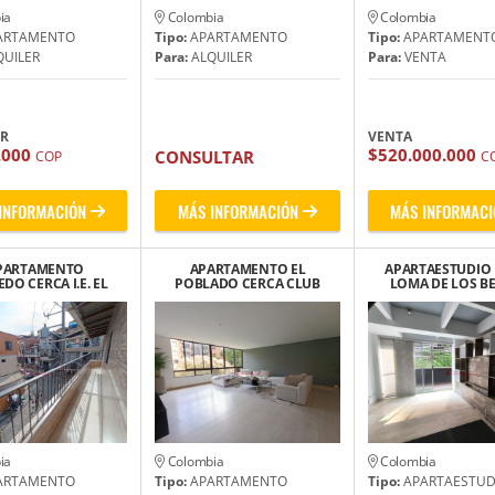
ia
Colombia
Colombia
ARTAMENTO
Tipo:
APARTAMENTO
Tipo:
APARTAMENT
UILER
Para:
ALQUILER
Para:
VENTA
ER
VENTA
.000
$520.000.000
CONSULTAR
COP
C
INFORMACIÓN
MÁS INFORMACIÓN
MÁS INFORMACI
PARTAMENTO
APARTAMENTO EL
APARTAESTUDIO
DO CERCA I.E. EL
POBLADO CERCA CLUB
LOMA DE LOS B
DIAMANTE
CAMPESTRE
ia
Colombia
Colombia
ARTAMENTO
Tipo:
APARTAMENTO
Tipo:
APARTAESTUD