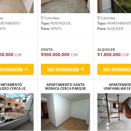
ia
Colombia
Colombia
ARTAMENTO
Tipo:
PENTHOUSE
Tipo:
APARTAMENT
NTA
Para:
VENTA
Para:
ALQUILER
VENTA
ALQUILER
00.000
$900.000.000
$1.800.000
COP
COP
COP
INFORMACIÓN
MÁS INFORMACIÓN
MÁS INFORMACI
PARTAMENTO
APARTAMENTO SANTA
APARTAMEN
EDO CERCA I.E.
MONICA CERCA PARQUE
UNIFAMILIAR S
S CARRASQUILLA
DEL AJEDREZ
ROBLEDO CERCA
PRINCIPAL