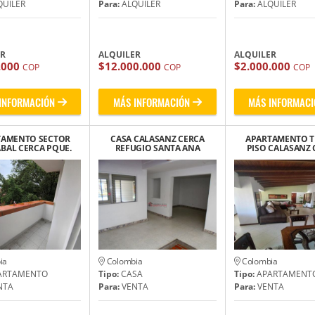
UILER
Para:
ALQUILER
Para:
ALQUILER
ER
ALQUILER
ALQUILER
.000
$12.000.000
$2.000.000
COP
COP
COP
INFORMACIÓN
MÁS INFORMACIÓN
MÁS INFORMACI
TAMENTO SECTOR
CASA CALASANZ CERCA
APARTAMENTO T
BAL CERCA PQUE.
REFUGIO SANTA ANA
PISO CALASANZ 
A CONSERVACIÓN
AV. 80
ia
Colombia
Colombia
ARTAMENTO
Tipo:
CASA
Tipo:
APARTAMENT
NTA
Para:
VENTA
Para:
VENTA