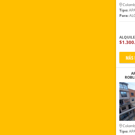
Colomb
Tipo:
AP
Para:
ALQ
ALQUIL
$1.300
MÁS 
A
ROBLE
Colomb
Tipo:
AP