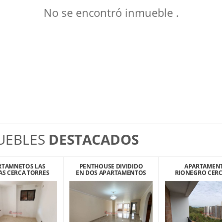
No se encontró inmueble .
UEBLES
DESTACADOS
RTAMNETOS LAS
PENTHOUSE DIVIDIDO
APARTAMEN
S CERCA TORRES
EN DOS APARTAMENTOS
RIONEGRO CERCA
E BOMBONA
SECTOR CENTRO AV. LA
RIO DEL EST
PLAYA