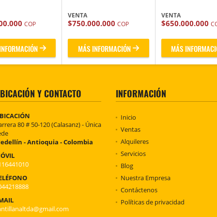
VENTA
VENTA
00.000
$750.000.000
$650.000.000
COP
COP
C
INFORMACIÓN
MÁS INFORMACIÓN
MÁS INFORMACI
BICACIÓN Y CONTACTO
INFORMACIÓN
BICACIÓN
Inicio
arrera 80 # 50-120 (Calasanz) - Única
Ventas
ede
Alquileres
edellín - Antioquia - Colombia
Servicios
ÓVIL
116441010
Blog
ELÉFONO
Nuestra Empresa
044218888
Contáctenos
MAIL
Políticas de privacidad
antillanaltda@gmail.com