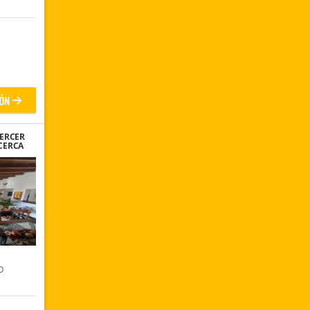
ÓN
ERCER
CERCA
O