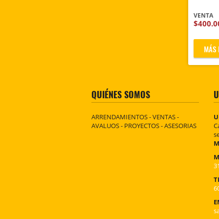
VENTA
$400.0
MÁS 
QUIÉNES SOMOS
U
ARRENDAMIENTOS - VENTAS -
U
AVALUOS - PROYECTOS - ASESORIAS
C
s
M
M
3
T
6
E
s