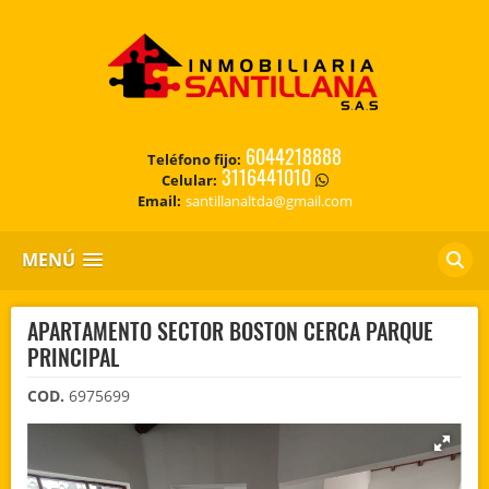
6044218888
Teléfono fijo:
3116441010
Celular:
Email:
santillanaltda@gmail.com
MENÚ
APARTAMENTO SECTOR BOSTON CERCA PARQUE
PRINCIPAL
COD.
6975699