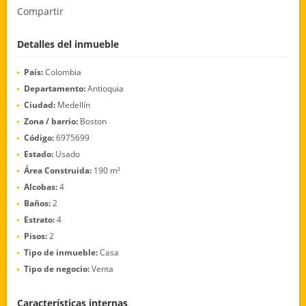
Compartir
Detalles del inmueble
País:
Colombia
Departamento:
Antioquia
Ciudad:
Medellín
Zona / barrio:
Boston
Código:
6975699
Estado:
Usado
Área Construida:
190 m²
Alcobas:
4
Baños:
2
Estrato:
4
Pisos:
2
Tipo de inmueble:
Casa
Tipo de negocio:
Venta
Características internas