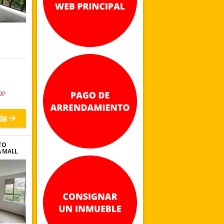
OP
ÓN
TO
A MALL