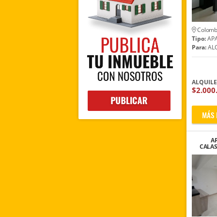
Colomb
Tipo:
AP
Para:
ALQ
ALQUIL
$2.000
MÁS 
A
CALAS