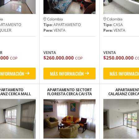
ia
Colombia
Colombia
ARTAMENTO
Tipo:
APARTAMENTO
Tipo:
CASA
UILER
Para:
VENTA
Para:
VENTA
ER
VENTA
VENTA
.000
$260.000.000
$250.000.000
COP
COP
C
INFORMACIÓN
MÁS INFORMACIÓN
MÁS INFORMACI
PARTAMENTO
APARTAMENTO SECTORT
APARTAMEN
ANZ CERCA MALL
FLORESTA CERCA CAI STA
CALASANZ CERC
SANTANA
LUCIA
SANTANA