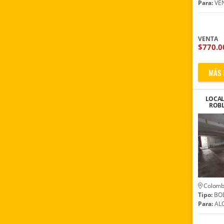
Para:
VE
VENTA
$770.0
MÁS 
LOCAL
ROB
CER
Colomb
Tipo:
BO
Para:
ALQ