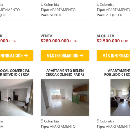
ia
Colombia
Colombia
ARTAMENTO
Tipo:
APARTAMENTO
Tipo:
APARTAMENT
UILER
Para:
VENTA
Para:
ALQUILER
ER
VENTA
ALQUILER
.000
$280.000.000
$2.500.000
COP
COP
COP
INFORMACIÓN
MÁS INFORMACIÓN
MÁS INFORMACI
LOCAL COMERCIAL
APARTAMENTO BELÉN
APARTAMEN
R ESTADIO CERCA
CERCA COLEGIO PADRE
ROBLEDO CERCA
ITO COLOMBIA
MANYANET
ALFONSO UPE
OROZCO
ia
Colombia
Colombia
SA
Tipo:
APARTAMENTO
Tipo:
APARTAMENT