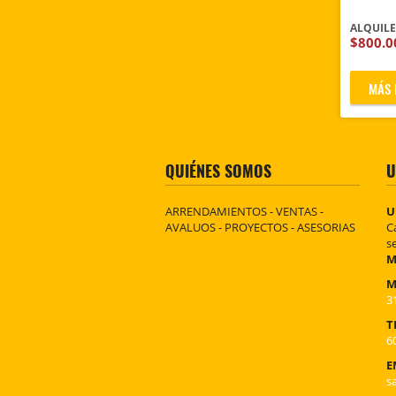
ALQUIL
$800.
MÁS 
QUIÉNES SOMOS
U
ARRENDAMIENTOS - VENTAS -
U
AVALUOS - PROYECTOS - ASESORIAS
C
s
M
M
3
T
6
E
s