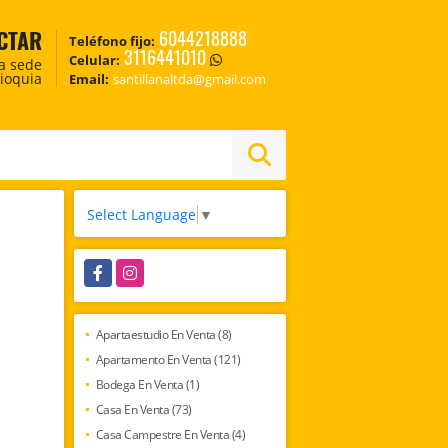
CTAR
6044218888
Teléfono fijo:
3116441010
Celular:
ca sede
tioquia
Email:
santillanaltda@gmail.com
Select Language
▼
Facebook
Instagram
Apartaestudio En Venta (8)
Apartamento En Venta (121)
Bodega En Venta (1)
Casa En Venta (73)
Casa Campestre En Venta (4)