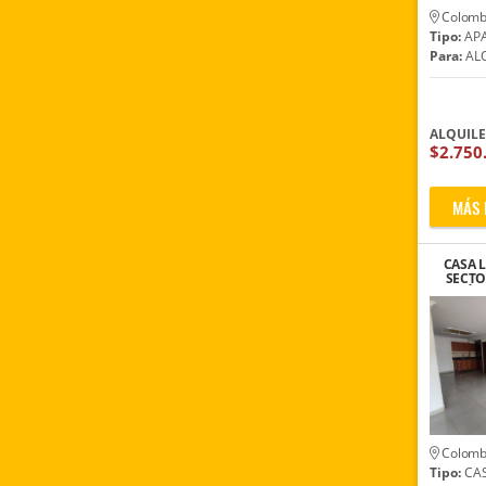
Colomb
Tipo:
AP
Para:
ALQ
ALQUIL
$2.750
MÁS 
CASA 
SECTO
ÉX
Colomb
Tipo:
CA