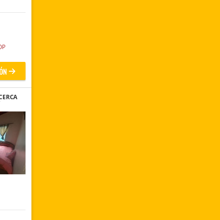
OP
ÓN
CERCA