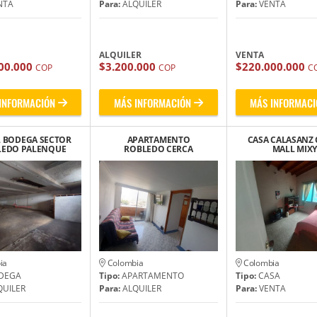
NTA
Para:
ALQUILER
Para:
VENTA
ALQUILER
VENTA
00.000
$3.200.000
$220.000.000
COP
COP
C
INFORMACIÓN
MÁS INFORMACIÓN
MÁS INFORMACI
 BODEGA SECTOR
APARTAMENTO
CASA CALASANZ 
LEDO PALENQUE
ROBLEDO CERCA
MALL MIXY
CA SEMINARIO
FACULTAD DE MINAS
BÍBLICO
ia
Colombia
Colombia
DEGA
Tipo:
APARTAMENTO
Tipo:
CASA
UILER
Para:
ALQUILER
Para:
VENTA