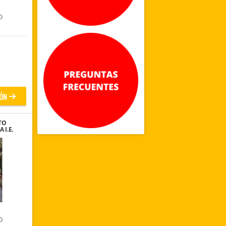
O
ÓN
TO
 I.E.
GUI
O