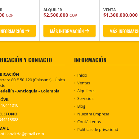
ER
ALQUILER
VENTA
000
$2.500.000
$1.300.000.000
COP
COP
INFORMACIÓN
MÁS INFORMACIÓN
MÁS INFORMACI
BICACIÓN Y CONTACTO
INFORMACIÓN
BICACIÓN
Inicio
arrera 80 # 50-120 (Calasanz) - Única
Ventas
ede
Alquileres
edellín - Antioquia - Colombia
Servicios
ÓVIL
116441010
Blog
ELÉFONO
Nuestra Empresa
044218888
Contáctenos
MAIL
Políticas de privacidad
antillanaltda@gmail.com