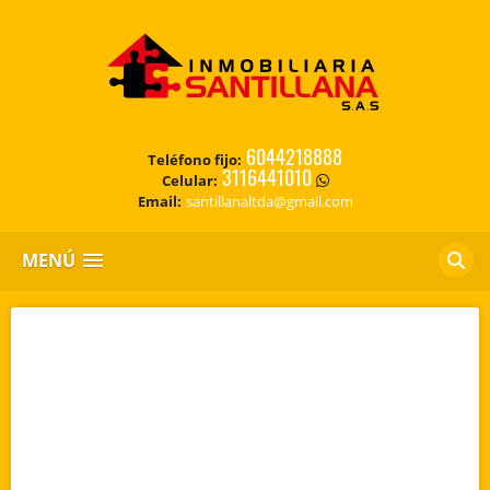
6044218888
Teléfono fijo:
3116441010
Celular:
Email:
santillanaltda@gmail.com
MENÚ