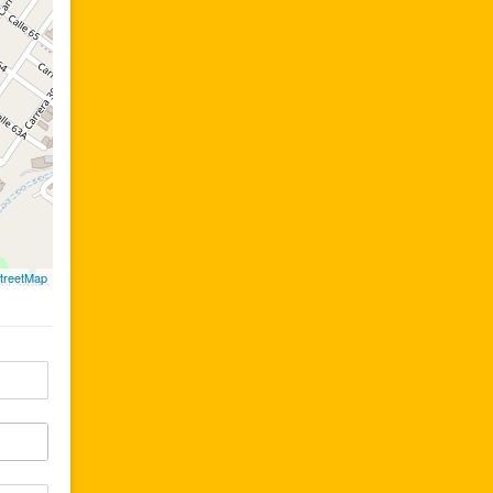
treetMap