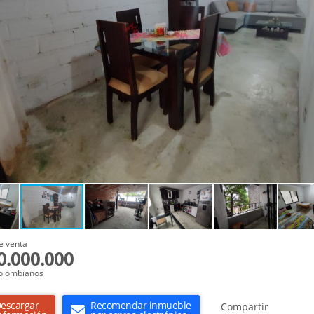
e venta
0.000.000
olombianos
escargar
Recomendar inmueble
Compartir