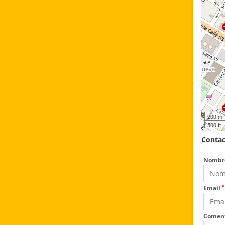
200 m
500 ft
Contac
Nombr
*
Email
Coment