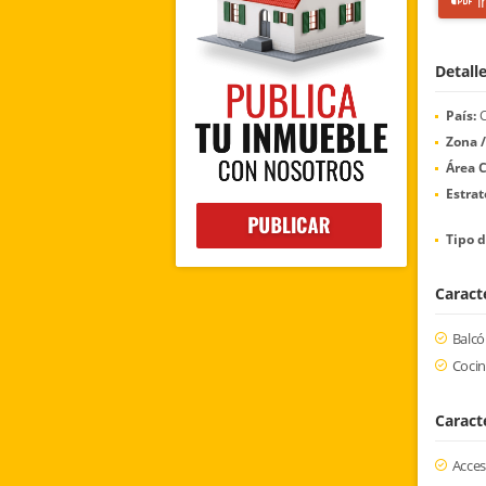
i
Detall
País:
C
Zona /
Área C
Estrat
Tipo d
Caracte
Balc
Cocin
Caract
Acce