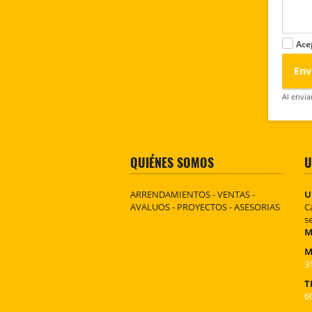
Ace
Env
Al envia
QUIÉNES SOMOS
U
ARRENDAMIENTOS - VENTAS -
U
AVALUOS - PROYECTOS - ASESORIAS
C
s
M
M
3
T
6