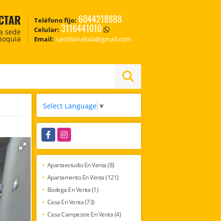
CTAR
6044218888
Teléfono fijo:
3116441010
Celular:
ca sede
tioquia
Email:
santillanaltda@gmail.com
Select Language
▼
Facebook
Instagram
Apartaestudio En Venta (8)
Apartamento En Venta (121)
Bodega En Venta (1)
Casa En Venta (73)
Casa Campestre En Venta (4)