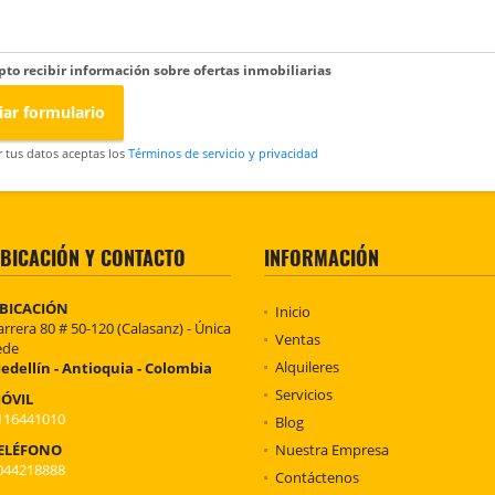
pto recibir información sobre ofertas inmobiliarias
iar formulario
r tus datos aceptas los
Términos de servicio y privacidad
BICACIÓN Y CONTACTO
INFORMACIÓN
BICACIÓN
Inicio
arrera 80 # 50-120 (Calasanz) - Única
Ventas
ede
Alquileres
edellín - Antioquia - Colombia
Servicios
ÓVIL
116441010
Blog
ELÉFONO
Nuestra Empresa
044218888
Contáctenos