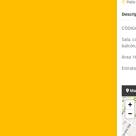
Patio
Descri
CÓDIGO
Sala, c
balcón,
Área 1
Estrato
Ma
+
−