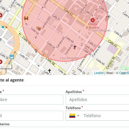
Leaflet
| Wasi - ©
OpenS
te al agente
*
*
e
Apellidos
*
Teléfono
▼
arios