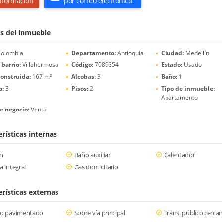
nformación
por correo electrónico
es del inmueble
olombia
Departamento:
Antioquia
Ciudad:
Medellín
 barrio:
Villahermosa
Código:
7089354
Estado:
Usado
onstruida:
167 m²
Alcobas:
3
Baño:
1
o:
3
Pisos:
2
Tipo de inmueble:
Apartamento
e negocio:
Venta
rísticas internas
ón
Baño auxiliar
Calentador
a integral
Gas domiciliario
erísticas externas
so pavimentado
Sobre vía principal
Trans. público cerca