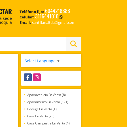
CTAR
6044218888
Teléfono fijo:
3116441010
Celular:
ca sede
tioquia
Email:
santillanaltda@gmail.com
Select Language
▼
Facebook
Instagram
Apartaestudio En Venta (8)
Apartamento En Venta (121)
Bodega En Venta (1)
Casa En Venta (73)
Casa Campestre En Venta (4)