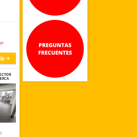
OP
ÓN
ECTOR
CERCA
ADA
O