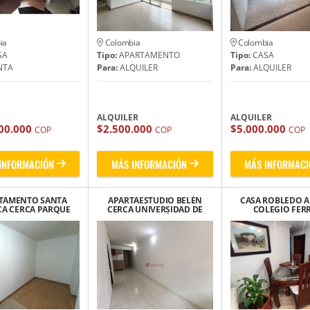
ia
Colombia
Colombia
SA
Tipo:
APARTAMENTO
Tipo:
CASA
NTA
Para:
ALQUILER
Para:
ALQUILER
ALQUILER
ALQUILER
00.000
$2.500.000
$5.000.000
COP
COP
COP
INFORMACIÓN
MÁS INFORMACIÓN
MÁS INFORMACI
TAMENTO SANTA
APARTAESTUDIO BELÉN
CASA ROBLEDO A 
A CERCA PARQUE
CERCA UNIVERSIDAD DE
COLEGIO FERR
DEL AJEDREZ
MEDELLÍN