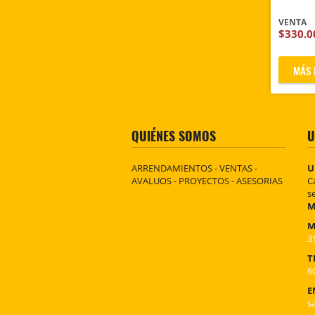
VENTA
$330.0
MÁS 
QUIÉNES SOMOS
U
ARRENDAMIENTOS - VENTAS -
U
AVALUOS - PROYECTOS - ASESORIAS
C
s
M
M
3
T
6
E
s