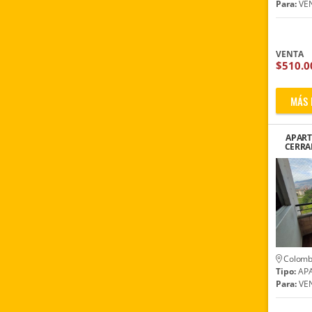
Para:
VE
VENTA
$510.0
MÁS 
APAR
CERRA
Colomb
Tipo:
AP
Para:
VE