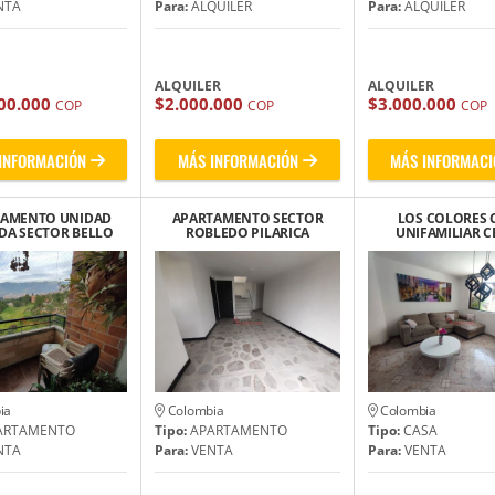
NTA
Para:
ALQUILER
Para:
ALQUILER
ALQUILER
ALQUILER
00.000
$2.000.000
$3.000.000
COP
COP
COP
INFORMACIÓN
MÁS INFORMACIÓN
MÁS INFORMACI
TAMENTO UNIDAD
APARTAMENTO SECTOR
LOS COLORES 
DA SECTOR BELLO
ROBLEDO PILARICA
UNIFAMILIAR C
NAVARRA
CERCA ITM
IGLESIA SAN CL
ia
Colombia
Colombia
ARTAMENTO
Tipo:
APARTAMENTO
Tipo:
CASA
NTA
Para:
VENTA
Para:
VENTA