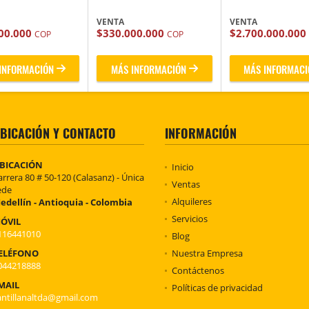
VENTA
VENTA
00.000
$330.000.000
$2.700.000.000
COP
COP
INFORMACIÓN
MÁS INFORMACIÓN
MÁS INFORMACI
BICACIÓN Y CONTACTO
INFORMACIÓN
BICACIÓN
Inicio
arrera 80 # 50-120 (Calasanz) - Única
Ventas
ede
Alquileres
edellín - Antioquia - Colombia
Servicios
ÓVIL
116441010
Blog
ELÉFONO
Nuestra Empresa
044218888
Contáctenos
MAIL
Políticas de privacidad
antillanaltda@gmail.com