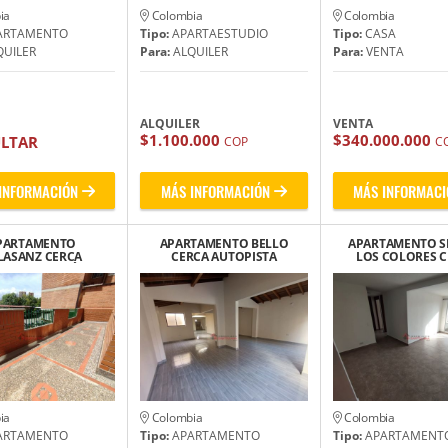
ia
Colombia
Colombia
ARTAMENTO
Tipo:
APARTAESTUDIO
Tipo:
CASA
UILER
Para:
ALQUILER
Para:
VENTA
ALQUILER
VENTA
$1.100.000
$340.000.000
LTAR
COP
C
INFORMACIÓN
MÁS INFORMACIÓN
MÁS INFORMACI
PARTAMENTO
APARTAMENTO BELLO
APARTAMENTO S
LASANZ CERCA
CERCA AUTOPISTA
LOS COLORES 
SIA SAN MATÍAS
NORTE
CUARTA BRIG
APÓSTOL
MILITAR
ia
Colombia
Colombia
ARTAMENTO
Tipo:
APARTAMENTO
Tipo:
APARTAMENT