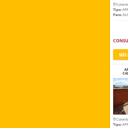
Colomb
Tipo:
AP
Para:
ALQ
CONSU
MÁS 
A
CA
IGLE
Colomb
Tipo:
AP