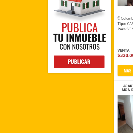
Colomb
Tipo:
CA
Para:
VE
VENTA
$320.0
MÁS 
APAR
MONIC