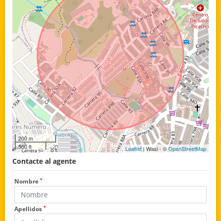
200 m
500 ft
Leaflet
| Wasi - ©
OpenStreetMap
Contacte al agente
*
Nombre
*
Apellidos