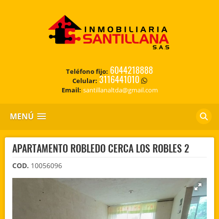
6044218888
Teléfono fijo:
3116441010
Celular:
Email:
santillanaltda@gmail.com
MENÚ
APARTAMENTO ROBLEDO CERCA LOS ROBLES 2
COD.
10056096