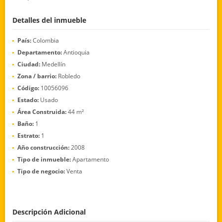
Detalles del inmueble
País:
Colombia
Departamento:
Antioquia
Ciudad:
Medellín
Zona / barrio:
Robledo
Código:
10056096
Estado:
Usado
Área Construida:
44 m²
Baño:
1
Estrato:
1
Año construcción:
2008
Tipo de inmueble:
Apartamento
Tipo de negocio:
Venta
Descripción Adicional