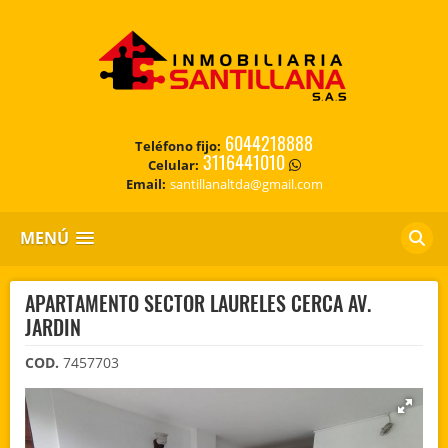
6044218888
Teléfono fijo:
3116441010
Celular:
Email:
santillanaltda@gmail.com
MENÚ
APARTAMENTO SECTOR LAURELES CERCA AV.
JARDIN
COD.
7457703