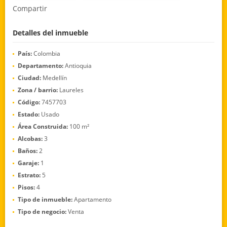
Compartir
Detalles del inmueble
País:
Colombia
Departamento:
Antioquia
Ciudad:
Medellín
Zona / barrio:
Laureles
Código:
7457703
Estado:
Usado
Área Construida:
100 m²
Alcobas:
3
Baños:
2
Garaje:
1
Estrato:
5
Pisos:
4
Tipo de inmueble:
Apartamento
Tipo de negocio:
Venta