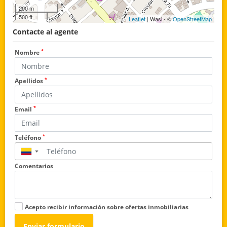
200 m
500 ft
Leaflet
| Wasi - ©
OpenStreetMap
Contacte al agente
*
Nombre
*
Apellidos
*
Email
*
Teléfono
▼
Comentarios
Acepto recibir información sobre ofertas inmobiliarias
Enviar formulario