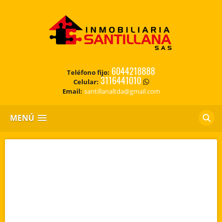
6044218888
Teléfono fijo:
3116441010
Celular:
Email:
santillanaltda@gmail.com
MENÚ