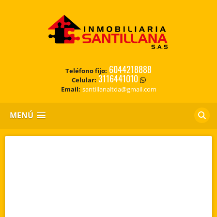
6044218888
Teléfono fijo:
3116441010
Celular:
Email:
santillanaltda@gmail.com
MENÚ