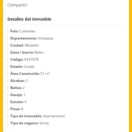
Compartir
Detalles del inmueble
País:
Colombia
Departamento:
Antioquia
Ciudad:
Medellín
Zona / barrio:
Belen
Código:
9337678
Estado:
Usado
Área Construida:
51 m²
Alcobas:
2
Baños:
2
Garaje:
1
Estrato:
4
Pisos:
8
Tipo de inmueble:
Apartamento
Tipo de negocio:
Venta