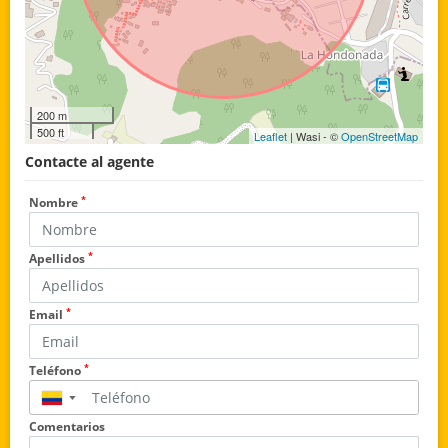
200 m
500 ft
Leaflet
| Wasi - ©
OpenStreetMap
Contacte al agente
*
Nombre
*
Apellidos
*
Email
*
Teléfono
▼
Comentarios