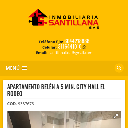
6044218888
Teléfono fijo:
3116441010
Celular:
Email:
santillanaltda@gmail.com
MENÚ
APARTAMENTO BELÉN A 5 MIN. CITY HALL EL
RODEO
COD.
9337678