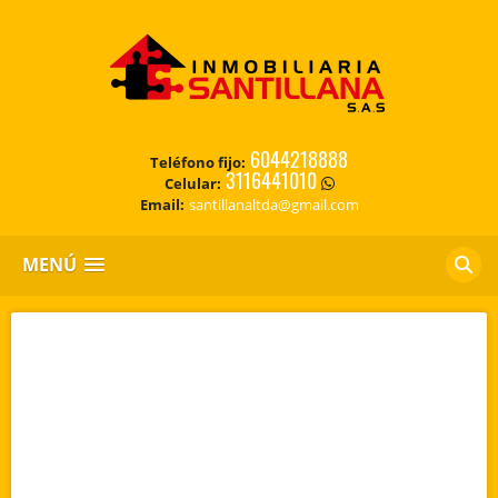
6044218888
Teléfono fijo:
3116441010
Celular:
Email:
santillanaltda@gmail.com
MENÚ