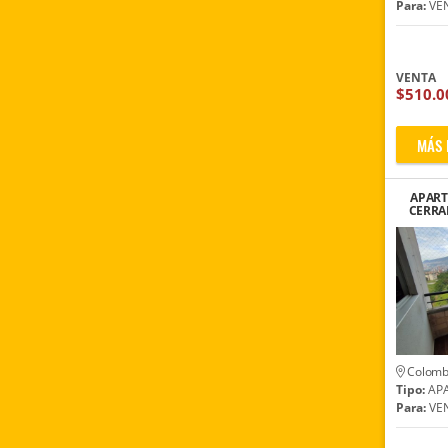
Para:
VE
VENTA
$510.0
MÁS 
APAR
CERRA
Colomb
Tipo:
AP
Para:
VE