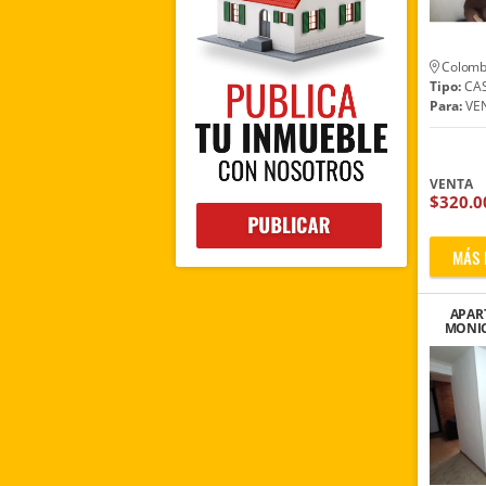
Colomb
Tipo:
CA
Para:
VE
VENTA
$320.0
MÁS 
APAR
MONIC