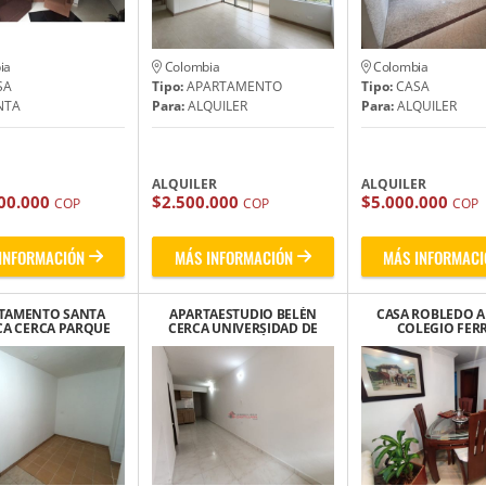
ia
Colombia
Colombia
SA
Tipo:
APARTAMENTO
Tipo:
CASA
NTA
Para:
ALQUILER
Para:
ALQUILER
ALQUILER
ALQUILER
00.000
$2.500.000
$5.000.000
COP
COP
COP
INFORMACIÓN
MÁS INFORMACIÓN
MÁS INFORMACI
TAMENTO SANTA
APARTAESTUDIO BELÉN
CASA ROBLEDO A 
A CERCA PARQUE
CERCA UNIVERSIDAD DE
COLEGIO FERR
DEL AJEDREZ
MEDELLÍN