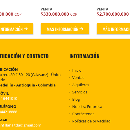
VENTA
VENTA
00.000
$330.000.000
$2.700.000.000
COP
COP
INFORMACIÓN
MÁS INFORMACIÓN
MÁS INFORMACI
BICACIÓN Y CONTACTO
INFORMACIÓN
BICACIÓN
Inicio
arrera 80 # 50-120 (Calasanz) - Única
Ventas
ede
Alquileres
edellín - Antioquia - Colombia
Servicios
ÓVIL
116441010
Blog
ELÉFONO
Nuestra Empresa
044218888
Contáctenos
MAIL
Políticas de privacidad
antillanaltda@gmail.com