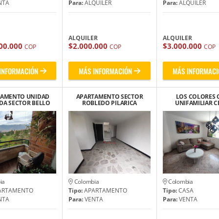
NTA
Para:
ALQUILER
Para:
ALQUILER
ALQUILER
ALQUILER
00.000
$2.000.000
$3.000.000
COP
COP
COP
INFORMACIÓN
MÁS INFORMACIÓN
MÁS INFORMACI
TAMENTO UNIDAD
APARTAMENTO SECTOR
LOS COLORES 
DA SECTOR BELLO
ROBLEDO PILARICA
UNIFAMILIAR C
NAVARRA
CERCA ITM
IGLESIA SAN CL
ia
Colombia
Colombia
ARTAMENTO
Tipo:
APARTAMENTO
Tipo:
CASA
NTA
Para:
VENTA
Para:
VENTA