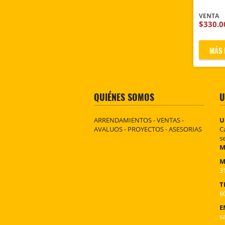
VENTA
$330.0
MÁS 
QUIÉNES SOMOS
U
ARRENDAMIENTOS - VENTAS -
U
AVALUOS - PROYECTOS - ASESORIAS
C
s
M
M
3
T
6
E
s