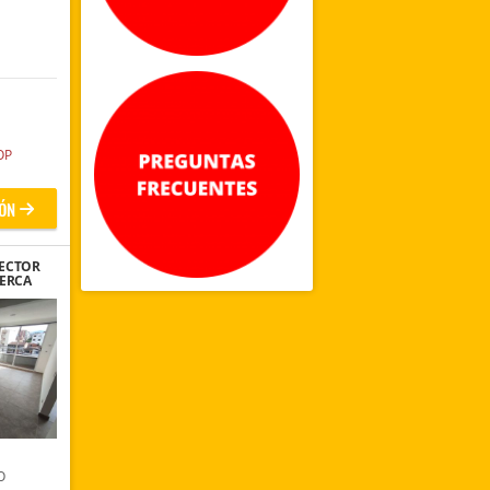
OP
ÓN
ECTOR
CERCA
ADA
O