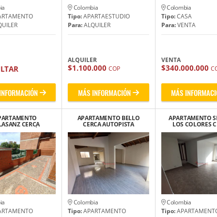
ia
Colombia
Colombia
ARTAMENTO
Tipo:
APARTAESTUDIO
Tipo:
CASA
UILER
Para:
ALQUILER
Para:
VENTA
ALQUILER
VENTA
$1.100.000
$340.000.000
LTAR
COP
C
INFORMACIÓN
MÁS INFORMACIÓN
MÁS INFORMACI
PARTAMENTO
APARTAMENTO BELLO
APARTAMENTO S
LASANZ CERCA
CERCA AUTOPISTA
LOS COLORES 
SIA SAN MATÍAS
NORTE
CUARTA BRIG
APÓSTOL
MILITAR
ia
Colombia
Colombia
ARTAMENTO
Tipo:
APARTAMENTO
Tipo:
APARTAMENT