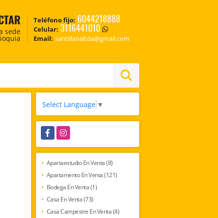
CTAR
6044218888
Teléfono fijo:
3116441010
Celular:
ca sede
tioquia
Email:
santillanaltda@gmail.com
Select Language
▼
Facebook
Instagram
Apartaestudio En Venta (8)
Apartamento En Venta (121)
Bodega En Venta (1)
Casa En Venta (73)
Casa Campestre En Venta (4)