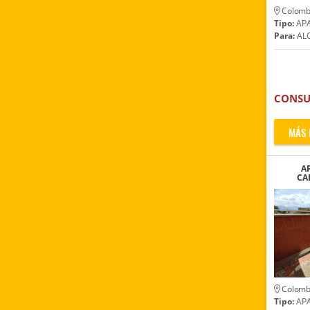
Colomb
Tipo:
AP
Para:
ALQ
CONSU
MÁS 
A
CA
IGLE
Colomb
Tipo:
AP